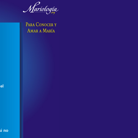
el
si no