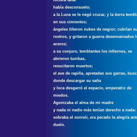
había desconsuelo;
a la Luna se le negó cruzar, y la tierra temb
en sus cimientos;
ángeles tiñeron nubes de negror; cubrían s
rostros, y gritaron a guerra desenvainados 
aceros;
a su conjuro, temblantes los infiernos, se
abrieron tumbas,
resucitaron muertos;
el ave de rapiña, apretadas sus garras, bus
donde descargar su saña
y loca desgarró el espacio, emperatriz de
miedos.
Agonizaba el alma de mi madre
y nada ni nadie más tenían derecho a nada:
sobraba el sonreír, era pecado la alegría ant
duelo.